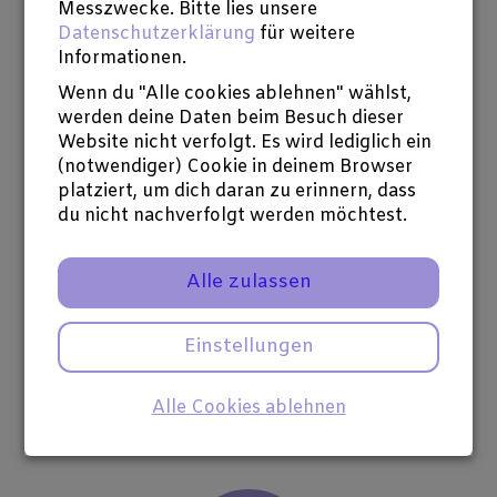
Anleitung des Autors und Verlegers Rüdiger
Messzwecke. Bitte lies unsere
Datenschutzerklärung
für weitere
Heins bewegen sich die Teilnehmer schreibend
Informationen.
auf einem überschaubaren Gebiet. Mit dieser
Spende unterstützen Sie die Produktionskosten
Wenn du "Alle cookies ablehnen" wählst,
für ein Filmprojekt der Anthologie "365 Tage
werden deine Daten beim Besuch dieser
Liebe".
Website nicht verfolgt. Es wird lediglich ein
(notwendiger) Cookie in deinem Browser
Noch 10 verfügbar
platziert, um dich daran zu erinnern, dass
du nicht nachverfolgt werden möchtest.
50 €
Alle zulassen
spenden
Einstellungen
365 Tage Liebe aus Solidarität
- Sie
bekommen im Vorverkauf zwei Bücher.
Alle Cookies ablehnen
Solidaritätspreis für die Herstellung des Buches.
Noch 10 verfügbar