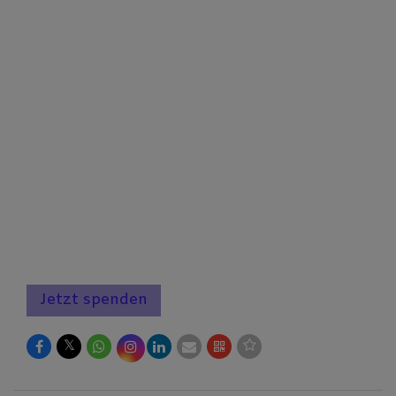
Jetzt spenden
𝕏