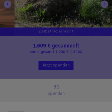
Zielbetrag erreicht
1.609 €
gesammelt
von ingesamt 1.200 € (134%)
Jetzt spenden
31
Spenden