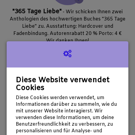
"365 Tage Liebe"
- Wir schicken Ihnen zwei
Anthologien des hochwertigen Buches "365 Tage
Liebe" zu. Ausstattung: Hardcover und
Fadenbindung. Autorenrabatt 20 % Porto: 4 €
Wir danken Ihnen!
7 Spender
Noch 13 verfügbar
50 €
Diese Website verwendet
spenden
Cookies
Diese Cookies werden verwendet, um
Wandern und Schreiben
- Auf einer
Informationen darüber zu sammeln, wie du
Wanderung über den Rochusberg, bei Bingen,
mit unserer Website interagierst. Wir
werden an verschiedenen Stationen Übungen aus
verwenden diese Informationen, um deine
dem Kreativen Schreiben angeleitet, die sich mit
Benutzerfreundlichkeit zu verbessern, zu
der Natur der Landschaft beschäftigen. Unter
personalisieren und für Analyse- und