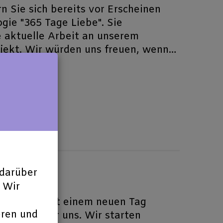
n Sie sich bereits vor Erscheinen
gie "365 Tage Liebe". Sie
e aktuelle Arbeit an unserem
ekt. Wir würden uns freuen, wenn
 mitmachen würden: "Dabei sein ist
darüber
 Wir
Autoren, mit einem neuen Tag
eren und
 Chance für uns. Wir starten