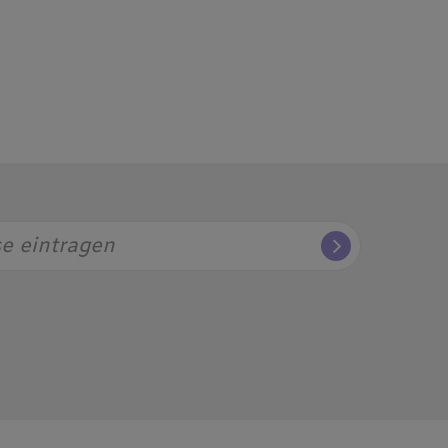
ungen freuen. Die Mitarbeiterinnen
eXperimenta und der EDITION MAYA,
ber der Anthologie arbeiten
onorar und Gewinnabsichten.
sgeber)
se eintragen