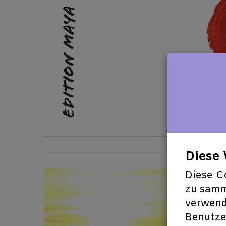
Dies
Diese C
zu samm
verwend
Benutzer