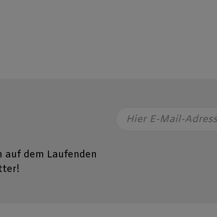
auf ganz viele Bestell
und Mitarbeiter der 
wie auch der Herausge
ehrenamtlich, ohne H
Rüdigerr Heins (Herau
Hier E-Mail-Adres
n auf dem Laufenden
ter!