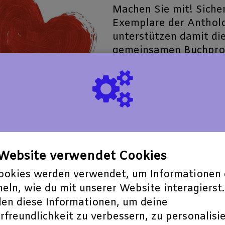
Machen Sie mit! Sicher
Exemplare der Antholo
unterstützen damit di
gemeinsamen Buchproj
Sie beim Crowdfunding
Mehr lesen
alles!"
e Website verwendet Cookies
ookies werden verwendet, um Informationen 
365 Tage Liebe
eln, wie du mit unserer Website interagierst.
12-08-2022 | 00:00
en diese Informationen, um deine
Liebe Autorinnen und 
freundlichkeit zu verbessern, zu personalisi
beginnt auch eine neue