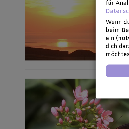
für Anal
Datensc
Wenn du
beim Bes
ein (no
dich dar
möchtes