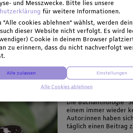
yse- und Messzwecke. Bitte lies unsere
gemeinsam mit Ihnen i
hutzerklärung
für weitere Informationen.
gemeinsamen Anthologi
alles! Sie sind mit Ihr
 "Alle cookies ablehnen" wählst, werden dei
Mehr lesen
Herzlichen Glückwuns
uch dieser Website nicht verfolgt. Es wird le
wenn Sie ann der Cro
twendiger) Cookie in deinem Browser platzier
würden. Sie sind herz
an zu erinnern, dass du nicht nachverfolgt w
kollegialen Grüßen 
t.
Alle zulassen
Einstellungen
Aktueller Stand "3
Alle Cookies ablehnen
29-06-2022 | 07:27
Die Buchanthologie "36
einem immer wieder k
Autor:innen haben si
täglich einen Beitrag z