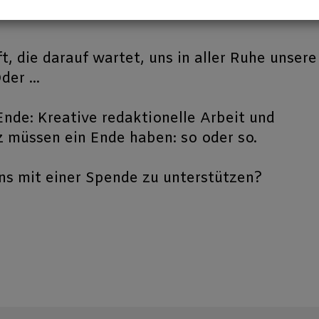
t, die darauf wartet, uns in aller
Ruhe
unsere
er ...
Ende: Kreative redaktionelle Arbeit und
 müssen ein Ende haben: so oder so.
ns
mit einer Spende zu unterstützen?