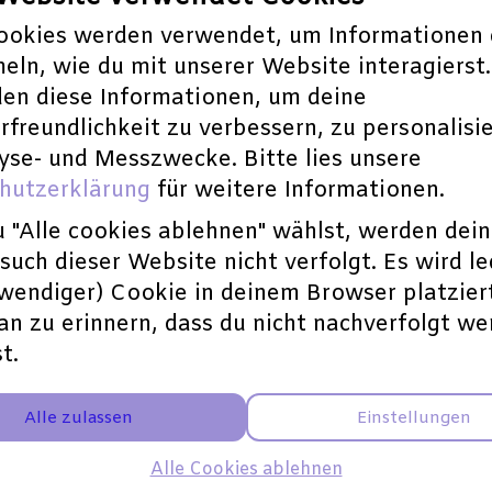
ookies werden verwendet, um Informationen 
eln, wie du mit unserer Website interagierst.
en diese Informationen, um deine
freundlichkeit zu verbessern, zu personalisi
yse- und Messzwecke. Bitte lies unsere
hutzerklärung
für weitere Informationen.
 "Alle cookies ablehnen" wählst, werden dei
uch dieser Website nicht verfolgt. Es wird le
twendiger) Cookie in deinem Browser platzier
an zu erinnern, dass du nicht nachverfolgt w
t.
h erscheinendes Magazin ein!
schwer, die Kunst und die Literatur aufrecht
Alle zulassen
Einstellungen
gaben im vierstelligen Bereich.
Jedes Mal
ist
 i r g e n d w i e weiterzumachen. Wir müsse
Alle Cookies ablehnen
en Kosten aufzubringen, um die
eXperimenta