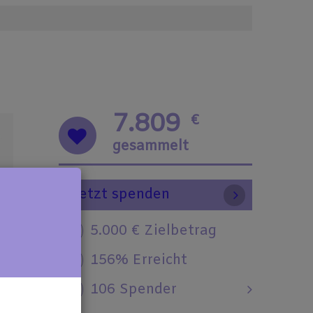
7.809
€
gesammelt
Jetzt spenden
5.000 € Zielbetrag
156% Erreicht
106 Spender