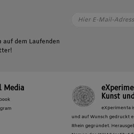
Hier E-Mail-Adres
n auf dem Laufenden
ter!
l Media
eXperimen
Kunst und
book
eXperimenta is
agram
und auf Wunsch gedruckt er
Rhein gegründet. Herausgebe