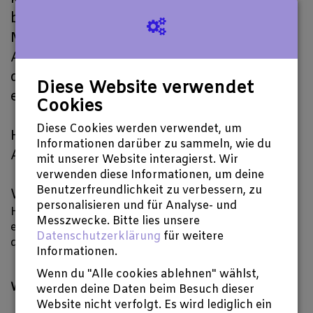
bearbeiten können, die aus eigenen
Mitteln nicht zu bewältigen sind.
Außerdem sichern Sie mit Ihrer Spende
das regelmäßige Erscheinen der
Diese Website verwendet
e
perimenta.
X
Cookies
Diese Cookies werden verwendet, um
Herausgeber sind Prof. Dr. Mario
Informationen darüber zu sammeln, wie du
Andreotti und Rüdiger Heins.
mit unserer Website interagierst. Wir
verwenden diese Informationen, um deine
Benutzerfreundlichkeit zu verbessern, zu
Wir freuen uns über jede Spende!
personalisieren und für Analyse- und
Hier geht es zur KENTAA Seite. Dort können Sie ab
Messzwecke. Bitte lies unsere
einem Betrag von 5 € Ihre Solidarität bekunden und
Datenschutzerklärung
für weitere
die folgenden Ausgaben der eXperimenta sichern.
Informationen.
Wenn du "Alle cookies ablehnen" wählst,
Was wir machen
werden deine Daten beim Besuch dieser
Website nicht verfolgt. Es wird lediglich ein