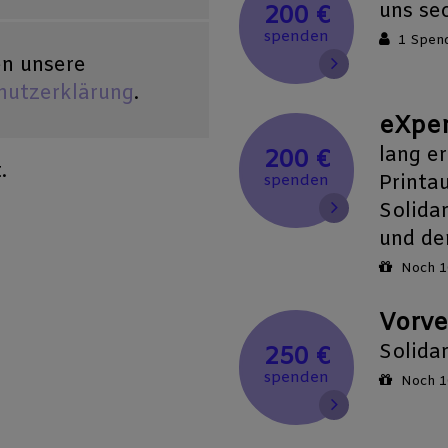
uns se
200 €
spenden
1 Spen
en unsere
hutzerklärung
.
eXper
lang e
200 €
.
Printa
spenden
Solida
und de
Noch 1
Vorve
Solidar
250 €
spenden
Noch 1