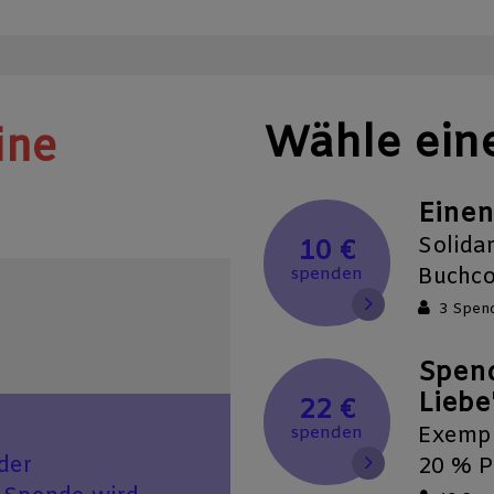
Wähle ein
ine
Einen
Solida
10 €
Buchco
spenden
3 Spen
Spend
Liebe
22 €
Exempl
spenden
der
20 % P