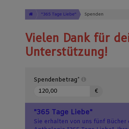
"365 Tage Liebe"
Spenden
Vielen Dank für de
Unterstützung!
Spendenbetrag*
€
"365 Tage Liebe"
Sie erhalten von uns fünf Bücher 