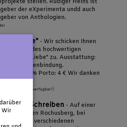
projekte stellen. Rüdiger Heins ist
geber der eXperimenta undd auch
geber von Anthologien.
der
Tage Liebe"
- Wir schicken Ihnen
nthologien des hochwertigen
 "365 Tage Liebe" zu. Ausstattung:
ver und Fadenbindung.
nrabatt 20 % Porto: 4 € Wir danken
der
Noch 13 verfügbar
darüber
ern und Schreiben
- Auf einer
 Wir
ung über den Rochusberg, bei
, werden an verschiedenen
eren und