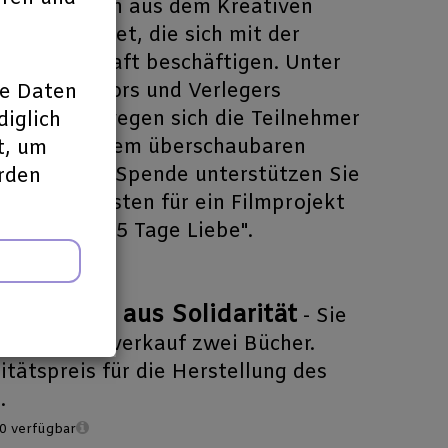
nen Übungen aus dem Kreativen
en angeleitet, die sich mit der
der Landschaft beschäftigen. Unter
ung des Autors und Verlegers
ne Daten
r Heins bewegen sich die Teilnehmer
diglich
bend auf einem überschaubaren
t, um
. Mit dieser Spende unterstützen Sie
erden
oduktionskosten für ein Filmprojekt
thologie "365 Tage Liebe".
0 verfügbar
age Liebe aus Solidarität
- Sie
en im Vorverkauf zwei Bücher.
itätspreis für die Herstellung des
.
0 verfügbar