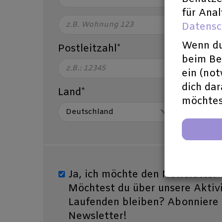
für Anal
Datensc
Wenn du
Postleitzahl*
Ort*
beim Bes
ein (no
dich dar
Land*
möchtes
Ja, ich möchte den Newsletter
Möchtest du über unsere Aktiv
Laufenden bleiben? Abonniere
Newsletter!