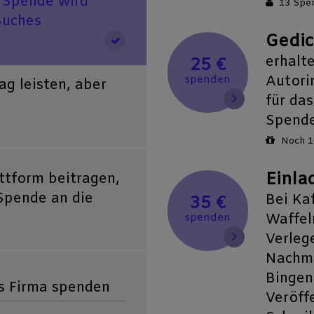
e Spende wird
13 Spe
Buches
Gedic
erhalt
25 €
Autori
spenden
g leisten, aber
für das
Spend
Noch 1
Einla
ttform beitragen,
 Spende an die
Bei Ka
35 €
Waffeln
spenden
Verleg
Nachmi
Bingen
s Firma spenden
Veröff