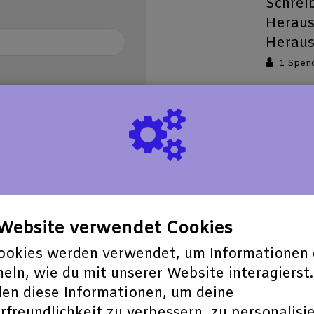
Schreib
Heraus
Heraus
1 Spen
"365 
zwei A
44 €
Buches
spenden
Hardco
Autore
Ihnen!
7 Spen
e Website verwendet Cookies
n, um Ihnen Ihre
ookies werden verwendet, um Informationen 
Wand
eln, wie du mit unserer Website interagierst.
Wander
50 €
en diese Informationen, um deine
Bingen
spenden
freundlichkeit zu verbessern, zu personalisi