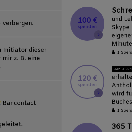
Schre
und Le
100 €
 verbergen.
Skype 
spenden
eigene
Minute
Initiator dieser
1 Spen
mir z. B. eine
.
EMPFEHLUN
erhalt
120 €
Anthol
spenden
wird fü
Buches
Bancontact
1 Spen
eleitet.
365 T