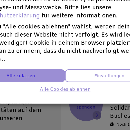
Statio
yse- und Messzwecke. Bitte lies unsere
Schreib
hutzerklärung
für weitere Informationen.
Natur 
Anleit
 "Alle cookies ablehnen" wählst, werden dei
Rüdige
uch dieser Website nicht verfolgt. Es wird le
schrei
twendiger) Cookie in deinem Browser platzier
Gebiet
an zu erinnern, dass du nicht nachverfolgt w
die Pr
t.
der An
Alle zulassen
Einstellungen
Noch 1
Alle Cookies ablehnen
365 T
bekomm
50 €
 empfangen.
Solidar
spenden
itäten auf dem
Buches
 unseren
Noch 1