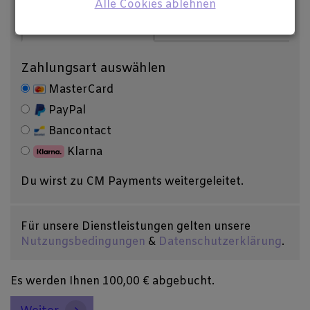
Alle Cookies ablehnen
Sofort bezahlen
Später bezahlen
Zahlungsart auswählen
MasterCard
PayPal
Bancontact
Klarna
Du wirst zu CM Payments weitergeleitet.
Für unsere Dienstleistungen gelten unsere
Nutzungsbedingungen
&
Datenschutzerklärung
.
Es werden Ihnen
100,00 €
abgebucht.