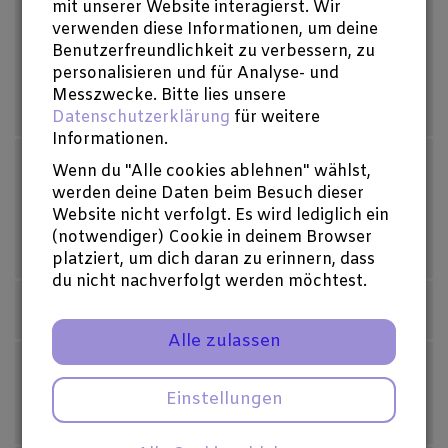
mit unserer Website interagierst. Wir
verwenden diese Informationen, um deine
Land*
Benutzerfreundlichkeit zu verbessern, zu
personalisieren und für Analyse- und
Messzwecke. Bitte lies unsere
Datenschutzerklärung
für weitere
Informationen.
Wenn du "Alle cookies ablehnen" wählst,
Ja, ich möchte den Newsletter empfangen.
werden deine Daten beim Besuch dieser
Möchtest du über unsere Aktivitäten auf dem
Website nicht verfolgt. Es wird lediglich ein
Laufenden bleiben? Abonniere unseren
(notwendiger) Cookie in deinem Browser
Newsletter!
platziert, um dich daran zu erinnern, dass
du nicht nachverfolgt werden möchtest.
Meinen Namen auf der Website verbergen.
Alle zulassen
Gib meine Kontaktdaten an den Initiator dieser
Spendenaktion weiter, damit er mir z. B. eine
Einstellungen
Dankesnachricht schicken kann.