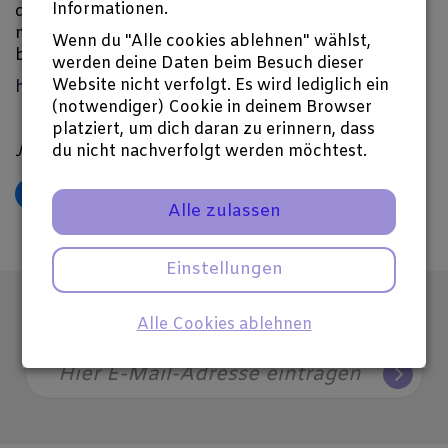
Informationen.
deutschen Kultur- und Literaturbetrieb nicht missen
möchte. Wenn Sie uns unterstützen wollen,
Wenn du "Alle cookies ablehnen" wählst,
besuchen Sie doch bitte folgende Internetseite:
werden deine Daten beim Besuch dieser
Website nicht verfolgt. Es wird lediglich ein
https://idnetzwerk1.kentaa.de
(notwendiger) Cookie in deinem Browser
platziert, um dich daran zu erinnern, dass
du nicht nachverfolgt werden möchtest.
Jens-Philipp Gründler
𝕏
Alle zulassen
Einstellungen
Alle Cookies ablehnen
Abonniere unseren Newsletter
Hier E-Mail-Adresse eintragen