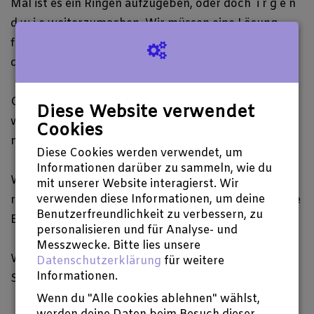
Mal
ist es ein Ringen aufzugeben, oder doch i r g e n
d w i e weiterzumachen. Wir müssen eine Lösung
finden, unsere laufenden Kosten aufzubringen, um
die
eXperimenta
weiterhin bestehen zu lassen.
Gibt es nicht irgendwo eine Erbschaft, die darauf
Diese Website verwendet
wartet, uns in aller
Ruhe
unsere kreative Arbeit
Cookies
machen zu lassen? Oder ...
Diese Cookies werden verwendet, um
Informationen darüber zu sammeln, wie du
Wir können
nicht
mehr, wir sind am Ende: Kreative
mit unserer Website interagierst. Wir
verwenden diese Informationen, um deine
redaktionelle Arbeit und permanentes Ringen um die
Benutzerfreundlichkeit zu verbessern, zu
Existenz müssen ein Ende haben: so oder so.
personalisieren und für Analyse- und
Messzwecke. Bitte lies unsere
Würde es Ihnen
etwas
ausmachen, uns
mit einer
Datenschutzerklärung
für weitere
Informationen.
Spende zu unterstützen?
Wenn du "Alle cookies ablehnen" wählst,