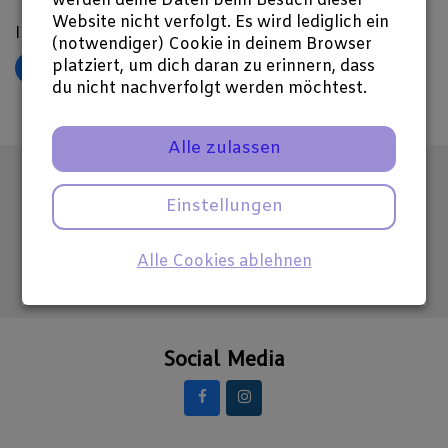
werden deine Daten beim Besuch dieser
Website nicht verfolgt. Es wird lediglich ein
Ihre
eXperimenta
Redaktion
(notwendiger) Cookie in deinem Browser
platziert, um dich daran zu erinnern, dass
𝕏
du nicht nachverfolgt werden möchtest.
Alle zulassen
Abonniere unseren Newsletter
Einstellungen
Hier E-Mail-Adresse eintragen
Alle Cookies ablehnen
Social Media