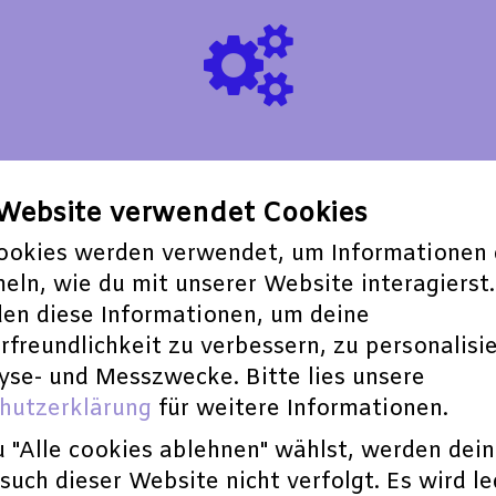
e Website verwendet Cookies
ookies werden verwendet, um Informationen 
eln, wie du mit unserer Website interagierst.
nd die Themen der aktuellen e
X
perimenta.
en diese Informationen, um deine
freundlichkeit zu verbessern, zu personalisi
plar zu.
yse- und Messzwecke. Bitte lies unsere
hutzerklärung
für weitere Informationen.
iteratur, Kunst und Gesellschaft - wurde 200
 "Alle cookies ablehnen" wählst, werden dei
uch dieser Website nicht verfolgt. Es wird le