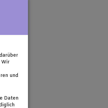
darüber
 Wir
eren und
2
ne Daten
diglich