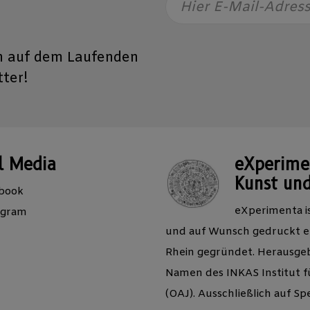
Hier E-Mail-Adres
n auf dem Laufenden
ter!
l Media
eXperimen
Kunst und
book
eXperimenta is
agram
und auf Wunsch gedruckt er
Rhein gegründet. Herausgebe
Namen des INKAS Institut f
(OAJ). Ausschließlich auf 