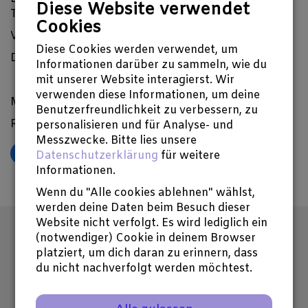
Diese Website verwendet
Trailer für unser Crowdfunding gemacht.
Cookies
Viel Freude beim Anschauen und hören!
Diese Cookies werden verwendet, um
Danke an Michael Braun von der www.hörstatt.de
Informationen darüber zu sammeln, wie du
mit unserer Website interagierst. Wir
verwenden diese Informationen, um deine
Mit herzlichen Grüßen
Benutzerfreundlichkeit zu verbessern, zu
Rüdiger Heins
personalisieren und für Analyse- und
Messzwecke. Bitte lies unsere
𝕏
Datenschutzerklärung
für weitere
Informationen.
Wenn du "Alle cookies ablehnen" wählst,
werden deine Daten beim Besuch dieser
Website nicht verfolgt. Es wird lediglich ein
(notwendiger) Cookie in deinem Browser
Abonniere unseren Newsletter
platziert, um dich daran zu erinnern, dass
du nicht nachverfolgt werden möchtest.
Hier E-Mail-Adresse eintragen