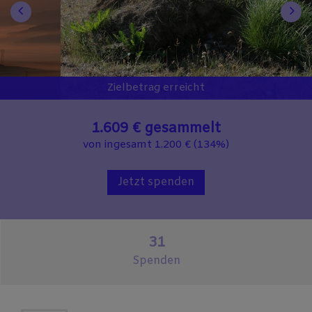
Zielbetrag erreicht
1.609 €
gesammelt
von ingesamt 1.200 € (134%)
Jetzt spenden
31
Spenden