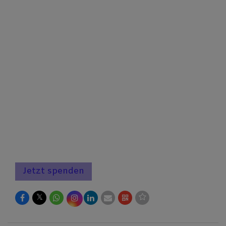
Jetzt spenden
𝕏