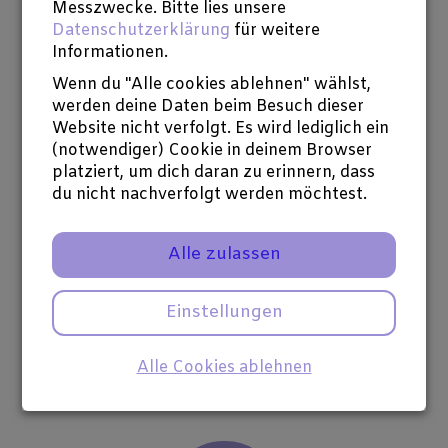
Anleitung des Autors und Verlegers Rüdiger
Messzwecke. Bitte lies unsere
Datenschutzerklärung
für weitere
Heins bewegen sich die Teilnehmer schreibend
Informationen.
auf einem überschaubaren Gebiet. Mit dieser
Spende unterstützen Sie die Produktionskosten
Wenn du "Alle cookies ablehnen" wählst,
für ein Filmprojekt der Anthologie "365 Tage
werden deine Daten beim Besuch dieser
Liebe".
Website nicht verfolgt. Es wird lediglich ein
(notwendiger) Cookie in deinem Browser
Noch 10 verfügbar
platziert, um dich daran zu erinnern, dass
du nicht nachverfolgt werden möchtest.
50 €
Alle zulassen
spenden
Einstellungen
365 Tage Liebe aus Solidarität
- Sie
bekommen im Vorverkauf zwei Bücher.
Alle Cookies ablehnen
Solidaritätspreis für die Herstellung des Buches.
Noch 10 verfügbar