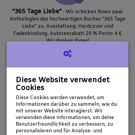
"365 Tage Liebe"
- Wir schicken Ihnen zwei
Anthologien des hochwertigen Buches "365 Tage
Liebe" zu. Ausstattung: Hardcover und
Fadenbindung. Autorenrabatt 20 % Porto: 4 €
Wir danken Ihnen!
7 Spender
Noch 13 verfügbar
50 €
Diese Website verwendet
spenden
Cookies
Diese Cookies werden verwendet, um
Wandern und Schreiben
- Auf einer
Informationen darüber zu sammeln, wie du
Wanderung über den Rochusberg, bei Bingen,
mit unserer Website interagierst. Wir
werden an verschiedenen Stationen Übungen aus
verwenden diese Informationen, um deine
dem Kreativen Schreiben angeleitet, die sich mit
Benutzerfreundlichkeit zu verbessern, zu
der Natur der Landschaft beschäftigen. Unter
personalisieren und für Analyse- und