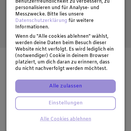
Benutzerfreundlichkeit zu verbessern, zu
personalisieren und für Analyse- und
Abonniere unseren Newsletter
Messzwecke. Bitte lies unsere
Datenschutzerklärung
für weitere
Hier E-Mail-Adresse eintragen
Informationen.
Wenn du "Alle cookies ablehnen" wählst,
werden deine Daten beim Besuch dieser
Website nicht verfolgt. Es wird lediglich ein
(notwendiger) Cookie in deinem Browser
Social Media
platziert, um dich daran zu erinnern, dass
du nicht nachverfolgt werden möchtest.
Alle zulassen
Einstellungen
Alle Cookies ablehnen