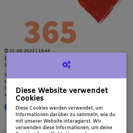
21-05-2022 | 19:44
Die eingegangenen Texte für die Anthologie werden
im Augenblick gesichtet.
Wir starten heute mit der Crowdfunding Abktion für
die Buchherstellung. Sie spenden und wir schicken
Ihnen dafür Bücher. Schauen Sie sich einmal in
Diese Website verwendet
unseren Angeboten um.
Cookies
𝕏
Diese Cookies werden verwendet, um
Informationen darüber zu sammeln, wie du
mit unserer Website interagierst. Wir
verwenden diese Informationen, um deine